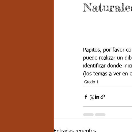
Naturale
Grado 7 -2
Grado 8
Grado
PSICOLOGÍA INSTITUCIONAL
D
Papitos, por favor co
FORMACIÓN POR CICLOS
puede realizar un dib
identificar donde ini
(los temas a ver en e
Grado 1
Entradas recientes