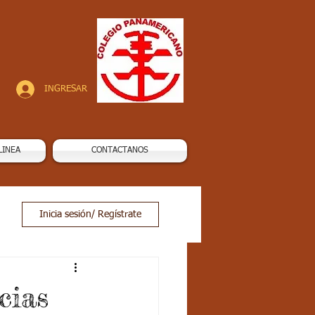
INGRESAR
LINEA
CONTACTANOS
Inicia sesión/ Regístrate
cias