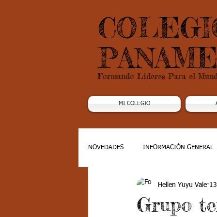
COLEGI
PANAME
Formando Lideres Para el Mun
MI COLEGIO
NOVEDADES
INFORMACIÓN GENERAL
Hellen Yuyu Vale
13
Grado 1
Grado 2
Grado 3
Grupo te