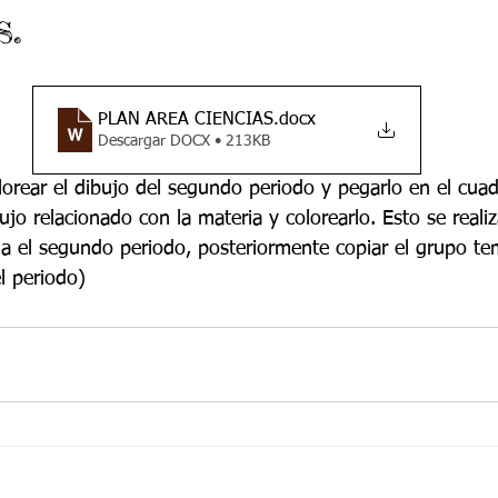
s.
 9
Grado 10
Grado 11
EPORTES
Jardín-2020
Transición-2020
PLAN AREA CIENCIAS
.docx
Descargar DOCX • 213KB
lorear el dibujo del segundo periodo y pegarlo en el cua
ujo relacionado con la materia y colorearlo. Esto se reali
cia el segundo periodo, posteriormente copiar el grupo te
l periodo)