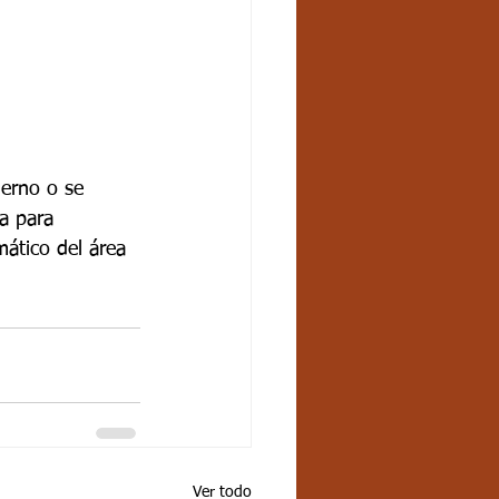
derno o se 
za para 
mático del área 
Ver todo