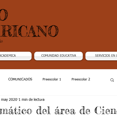
O
RICANO
do
ACADEMICA
COMUNIDAD EDUCATIVA
SERVICIOS EN 
COMUNICADOS
Preescolar 1
Preescolar 2
 may 2020
1 min de lectura
Grado 4
Grado 5
Grado 6
Grado 7 -1
mático del área de Cien