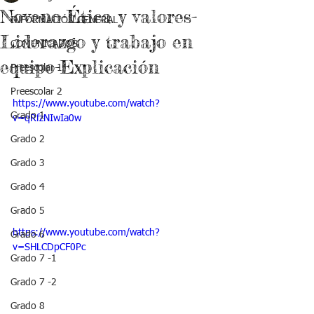
Noveno-Ética y valores-
INFORMACIÓN GENERAL
Liderazgo y trabajo en
COMUNICADOS
equipo-Explicación
Preescolar 1
Preescolar 2
https://www.youtube.com/watch?
Grado 1
v=qRfzNIwIa0w
Grado 2
Grado 3
Grado 4
Grado 5
https://www.youtube.com/watch?
Grado 6
v=SHLCDpCF0Pc
Grado 7 -1
Grado 7 -2
Grado 8