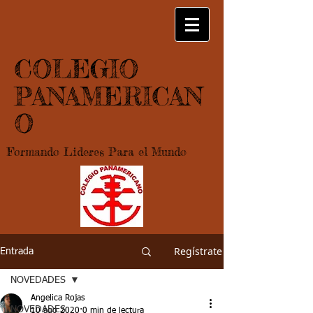
COLEGIO
PANAMERICAN
O
Formando Lideres Para el Mundo
Regístrate
Entrada
NOVEDADES
Angelica Rojas
NOVEDADES
10 ago 2020
0 min de lectura