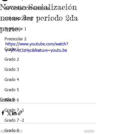
Noveno-Socialización
INFORMACIÓN GENERAL
notas 3er periodo 2da
COMUNICADOS
parte.
Preescolar 1
Preescolar 2
https://www.youtube.com/watch?
Grado 1
v=yfYret3zHyc&feature=youtu.be
Grado 2
Grado 3
Grado 4
Grado 5
Grado 9
Grado 6
Grado 7 -1
Grado 7 -2
Grado 8