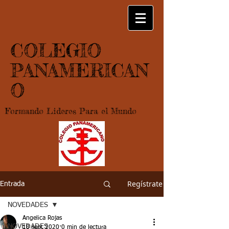
COLEGIO
PANAMERICAN
O
Formando Lideres Para el Mundo
Regístrate
Entrada
NOVEDADES
Angelica Rojas
NOVEDADES
18 sept 2020
0 min de lectura