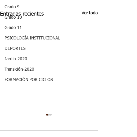
Grado 9
Ver todo
Entradas recientes
Grado 10
Grado 11
PSICOLOGÍA INSTITUCIONAL
DEPORTES
Jardín-2020
Transición-2020
FORMACIÓN POR CICLOS
ASPECTOS
ASPECTOS
CURRICULARES 3P
CURRICULARE
GRADO NOVENO
GRADO NOVE