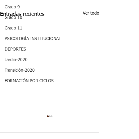
Grado 9
Ver todo
Entradas recientes
Grado 10
Grado 11
PSICOLOGÍA INSTITUCIONAL
DEPORTES
Jardín-2020
Transición-2020
FORMACIÓN POR CICLOS
ASPECTOS
ASPECTOS
CURRICULARES 3P
CURRICULARE
OCTAVO RELIGIÓN.
GRADO OCTA