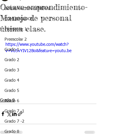
Octavo-emprendimiento-
INFORMACIÓN GENERAL
Manejo de personal
COMUNICADOS
última clase.
Preescolar 1
Preescolar 2
https://www.youtube.com/watch?
Grado 1
v=VU5vYIV12Bo&feature=youtu.be
Grado 2
Grado 3
Grado 4
Grado 5
Grado 8
Grado 6
Grado 7 -1
Grado 7 -2
Grado 8