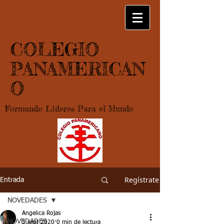
COLEGIO
PANAMERICAN
O
Formando Lideres Para el Mundo
Regístrate
Entrada
NOVEDADES
Angelica Rojas
NOVEDADES
3 sept 2020
0 min de lectura