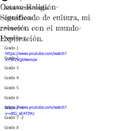
Octavo-Religión-
INFORMACIÓN GENERAL
Significado de cultura, mi
COMUNICADOS
relación con el mundo-
Preescolar 1
Explicación.
Preescolar 2
Grado 1
https://www.youtube.com/watch?
Grado 2
v=SFZxQ6Nemzw
Grado 3
Grado 4
Grado 5
Grado 6
https://www.youtube.com/watch?
Grado 7 -1
v=dtG_sEATI9U
Grado 7 -2
Grado 8