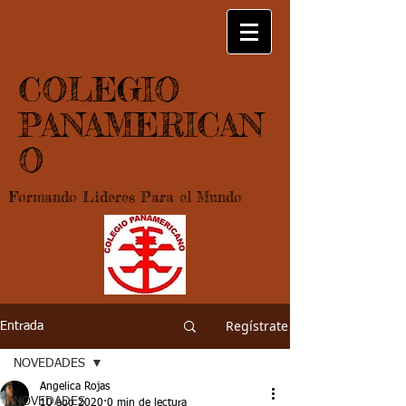
COLEGIO
PANAMERICAN
O
Formando Lideres Para el Mundo
Regístrate
Entrada
NOVEDADES
Angelica Rojas
NOVEDADES
10 ago 2020
0 min de lectura