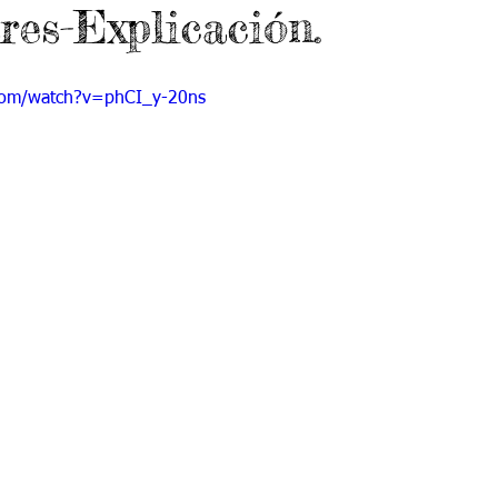
res-Explicación.
 9
Grado 10
Grado 11
com/watch?v=phCI_y-20ns
EPORTES
Jardín-2020
Transición-2020