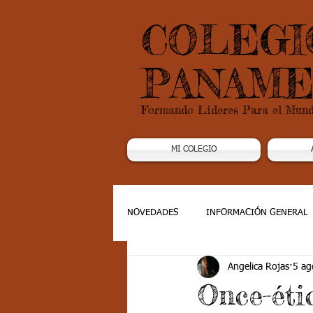
COLEGI
PANAME
Formando Lideres Para el Mun
MI COLEGIO
NOVEDADES
INFORMACIÓN GENERAL
Angelica Rojas
5 ag
Grado 1
Grado 2
Grado 3
Once-éti