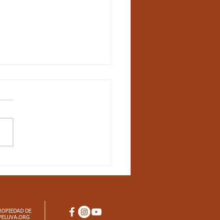
6 - Semana 22 - Once
ísica: Aspectos
iculares
al saludo jóvenes, les
rto los aspectos
pectos Curriculares
dar básico de competencia:
o las...
ROPIEDAD DE
PELUVA.ORG