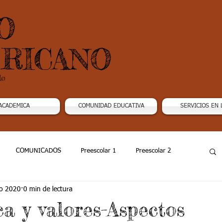
O
RICANO
do
ACADEMICA
COMUNIDAD EDUCATIVA
SERVICIOS EN 
COMUNICADOS
Preescolar 1
Preescolar 2
o 2020
0 min de lectura
Grado 4
Grado 5
Grado 6
Grado 7 -1
ca y valores-Aspectos