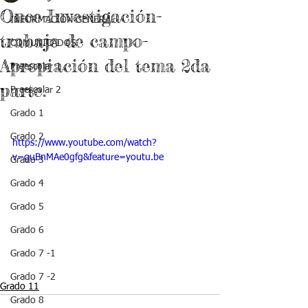
Once-Investigación-
INFORMACIÓN GENERAL
trabajo de campo-
COMUNICADOS
Apropiación del tema 2da
Preescolar 1
parte.
Preescolar 2
Grado 1
Grado 2
https://www.youtube.com/watch?
v=guBnMAe0gfg&feature=youtu.be
Grado 3
Grado 4
Grado 5
Grado 6
Grado 7 -1
Grado 7 -2
Grado 11
Grado 8