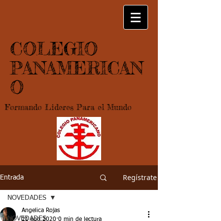
COLEGIO
PANAMERICAN
O
Formando Lideres Para el Mundo
Regístrate
Entrada
NOVEDADES
Angelica Rojas
NOVEDADES
21 ago 2020
0 min de lectura