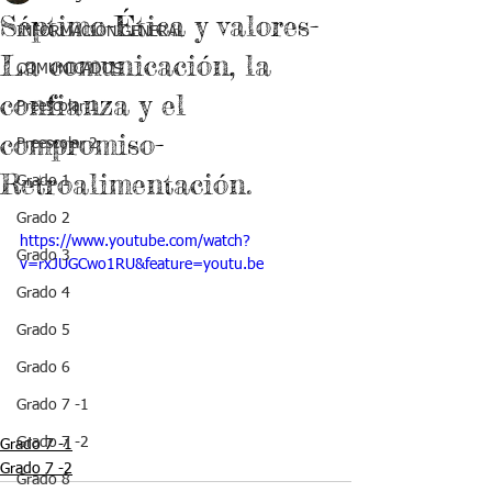
Séptimo-Ética y valores-
INFORMACIÓN GENERAL
La comunicación, la
COMUNICADOS
confianza y el
Preescolar 1
compromiso-
Preescolar 2
Retroalimentación.
Grado 1
Grado 2
https://www.youtube.com/watch?
Grado 3
v=rxJUGCwo1RU&feature=youtu.be
Grado 4
Grado 5
Grado 6
Grado 7 -1
Grado 7 -2
Grado 7 -1
Grado 7 -2
Grado 8