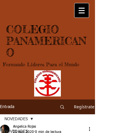
COLEGIO
PANAMERICAN
O
Formando Lideres Para el Mundo
Regístrate
Entrada
NOVEDADES
Angelica Rojas
NOVEDADES
21 ago 2020
0 min de lectura