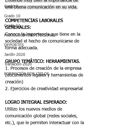
Entiende muy bien la importancia de 
Grado 9
una buena comunicación en su vida.
Grado 10
COMPETENCIAS LABORALES 
Grado 11
GENERALES:
Conoce la importancia que tiene en la 
PSICOLOGÍA INSTITUCIONAL
sociedad el hecho de comunicarse de 
DEPORTES
forma adecuada.
Jardín-2020
GRUPO TEMÁTICO: HERRAMIENTAS.
Transición-2020
1. Procesos de creación de la empresa 
FORMACIÓN POR CICLOS
(documentos legales y herramientas de 
creación)
2. Ejercicios de creatividad empresarial
LOGRO INTEGRAL ESPERADO: 
Utilizo los nuevos medios de 
comunicación global (redes sociales, 
etc.), que le permiten interactuar con la 