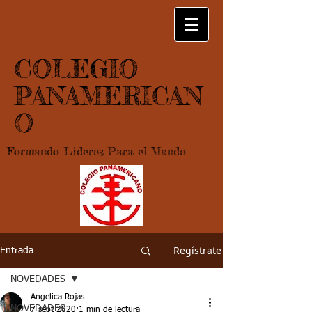
COLEGIO
PANAMERICAN
O
Formando Lideres Para el Mundo
Regístrate
Entrada
NOVEDADES
Angelica Rojas
NOVEDADES
7 sept 2020
1 min de lectura