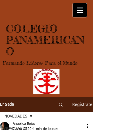
COLEGIO
PANAMERICAN
O
Formando Lideres Para el Mundo
Regístrate
Entrada
NOVEDADES
Angelica Rojas
NOVEDADES
7 sept 2020
1 min de lectura