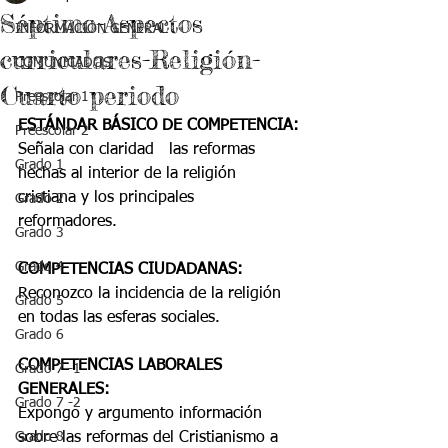
Séptimo-Aspectos
INFORMACIÓN GENERAL
curriculares-Religión-
COMUNICADOS
Cuarto periodo
Preescolar 1
ESTÁNDAR BÁSICO DE COMPETENCIA:
Preescolar 2
Señala con claridad   las reformas 
Grado 1
hechas al interior de la religión 
cristiana y los principales   
Grado 2
reformadores.
Grado 3
Grado 4
COMPETENCIAS CIUDADANAS: 
Reconozco la incidencia de la religión 
Grado 5
en todas las esferas sociales.
Grado 6
COMPETENCIAS LABORALES 
Grado 7 -1
GENERALES:
Grado 7 -2
Expongo y argumento información 
Grado 8
sobre las reformas del Cristianismo a 