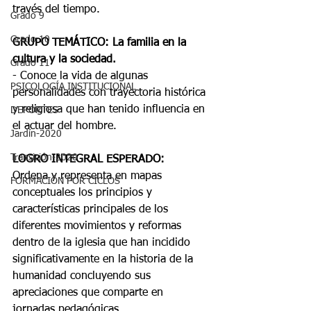
través del tiempo.
Grado 9
Grado 10
GRUPO TEMÁTICO: La familia en la 
cultura y la sociedad.
Grado 11
- Conoce la vida de algunas 
PSICOLOGÍA INSTITUCIONAL
personalidades con trayectoria histórica 
y religiosa que han tenido influencia en 
DEPORTES
el actuar del hombre.
Jardín-2020
Transición-2020
LOGRO INTEGRAL ESPERADO:
Ordena y representa en mapas 
FORMACIÓN POR CICLOS
conceptuales los principios y 
características principales de los 
diferentes movimientos y reformas 
dentro de la iglesia que han incidido 
significativamente en la historia de la 
humanidad concluyendo sus 
apreciaciones que comparte en 
jornadas pedagógicas.