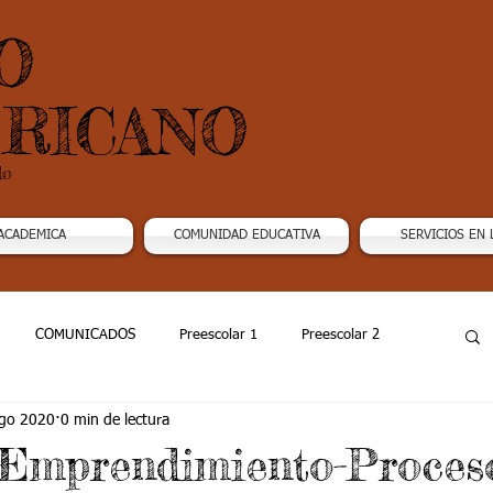
O
RICANO
do
ACADEMICA
COMUNIDAD EDUCATIVA
SERVICIOS EN 
COMUNICADOS
Preescolar 1
Preescolar 2
go 2020
0 min de lectura
Grado 4
Grado 5
Grado 6
Grado 7 -1
Emprendimiento-Proceso