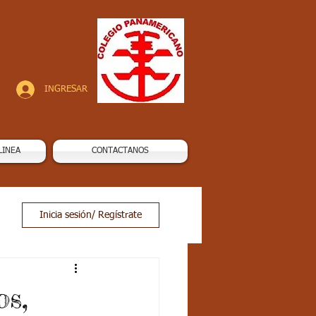
INGRESAR
LINEA
CONTACTANOS
Inicia sesión/ Regístrate
s,