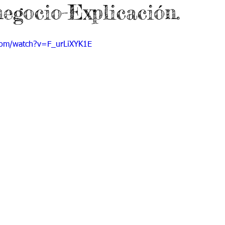
negocio-Explicación.
 9
Grado 10
Grado 11
com/watch?v=F_urLiXYK1E
EPORTES
Jardín-2020
Transición-2020