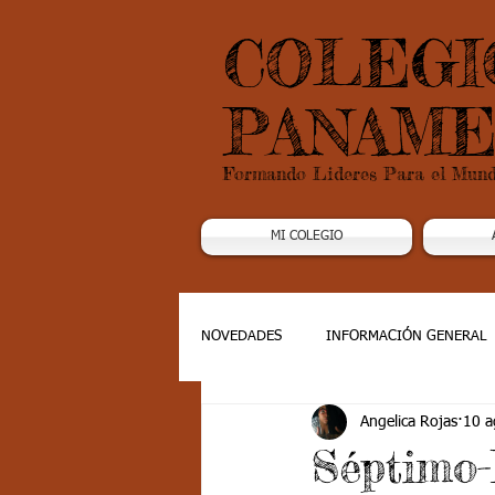
COLEGI
PANAME
Formando Lideres Para el Mun
MI COLEGIO
NOVEDADES
INFORMACIÓN GENERAL
Angelica Rojas
10 a
Grado 1
Grado 2
Grado 3
Séptimo-