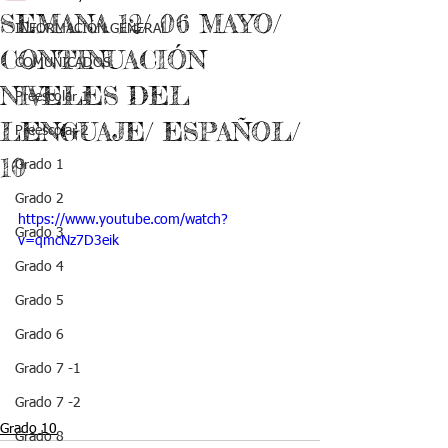
SEMANA 12/ 06 MAYO/
INFORMACIÓN GENERAL
CONTINUACIÓN
COMUNICADOS
NIVELES DEL
Preescolar 1
LENGUAJE/ ESPAÑOL/
Preescolar 2
10
Grado 1
Grado 2
https://www.youtube.com/watch?
Grado 3
v=qmcNz7D3eik
Grado 4
Grado 5
Grado 6
Grado 7 -1
Grado 7 -2
Grado 10
Grado 8