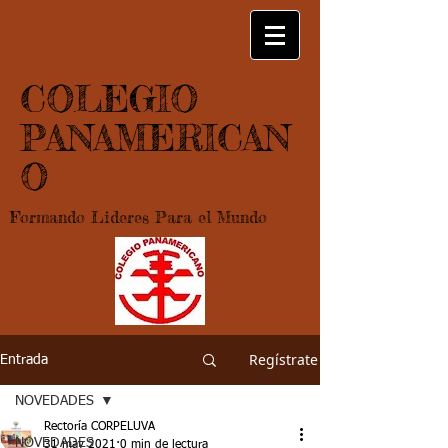
COLEGIO
PANAMERICAN
O
Formando Lideres Para el Mundo
Regístrate
Entrada
NOVEDADES
Rectoría CORPELUVA
NOVEDADES
31 may 2021
0 min de lectura