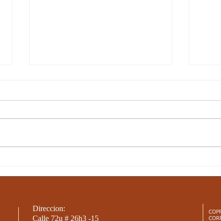
10-JUN-21 / S17 / CIENCIAS
10-J
SOCIALES / LAS
NAT
CORDILLERAS PARTE 2
SER
Direccion:
COP
Calle 72u # 26h3 -15
COR