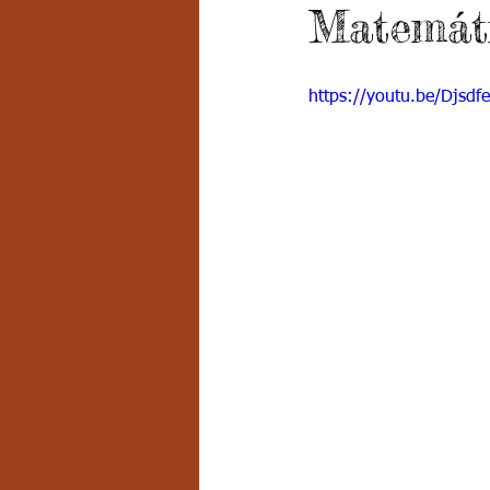
Matemát
Grado 7 -2
Grado 8
Grado
https://youtu.be/Djsdf
PSICOLOGÍA INSTITUCIONAL
D
FORMACIÓN POR CICLOS