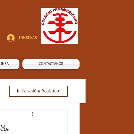
INGRESAR
LINEA
CONTACTANOS
Inicia sesión/ Regístrate
a.