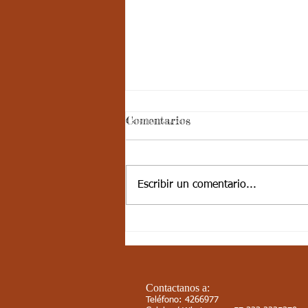
Comentarios
Escribir un comentario...
10-JUN-21 / S17 / CIENCIAS
SOCIALES / LAS
CORDILLERAS PARTE 1
Contactanos a:
Teléfono: 4266977