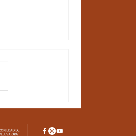
UN-21 / S17 / CIENCIAS
URALES / LOS
ES INERTES
ROPIEDAD DE
PELUVA.ORG