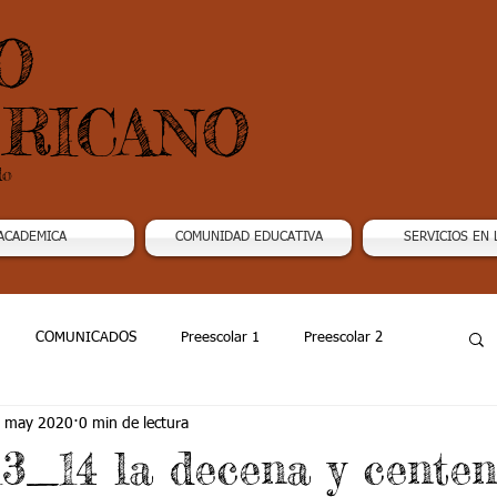
O
RICANO
do
ACADEMICA
COMUNIDAD EDUCATIVA
SERVICIOS EN 
COMUNICADOS
Preescolar 1
Preescolar 2
 may 2020
0 min de lectura
Grado 4
Grado 5
Grado 6
Grado 7 -1
3_14 la decena y centen