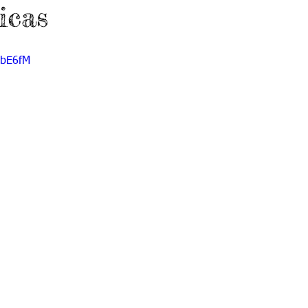
icas
 9
Grado 10
Grado 11
ebE6fM
EPORTES
Jardín-2020
Transición-2020