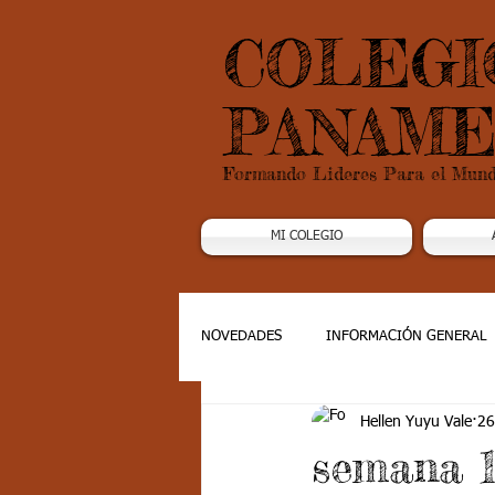
COLEGI
PANAME
Formando Lideres Para el Mun
MI COLEGIO
NOVEDADES
INFORMACIÓN GENERAL
Hellen Yuyu Vale
26
Grado 1
Grado 2
Grado 3
semana 1