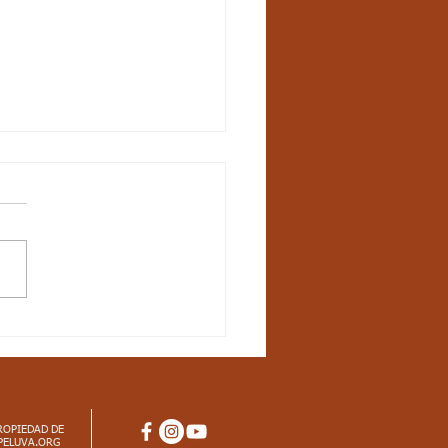
ANA 15, LÚDICA
E: LA LETRA M
ROPIEDAD DE
PELUVA.ORG