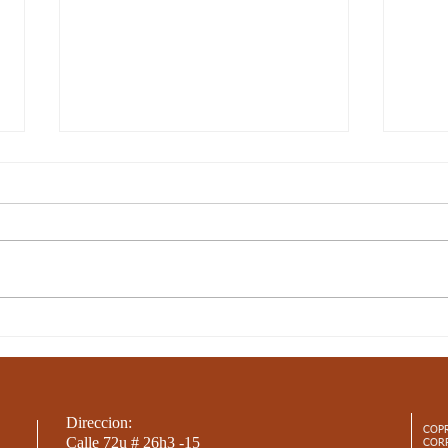
SEMANA 15, LÚDICA
SEM
ARTE: MANUALIDAD DÍA
ART
DE LA MADRE
Direccion:
COP
Calle 72u # 26h3 -15
COR