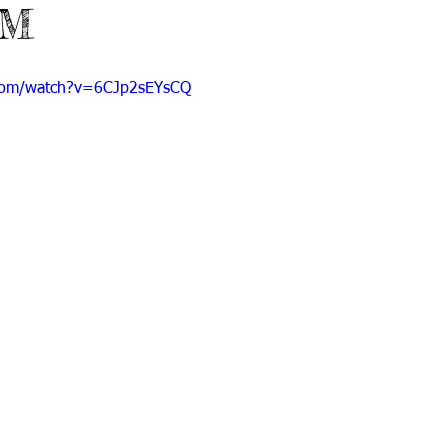
 M
 9
Grado 10
Grado 11
.com/watch?v=6CJp2sEYsCQ
EPORTES
Jardín-2020
Transición-2020