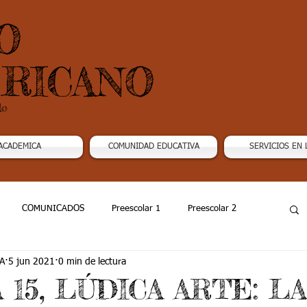
O
RICANO
do
ACADEMICA
COMUNIDAD EDUCATIVA
SERVICIOS EN 
COMUNICADOS
Preescolar 1
Preescolar 2
A
5 jun 2021
0 min de lectura
Grado 4
Grado 5
Grado 6
Grado 7 -1
15, LÚDICA ARTE: LA