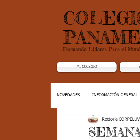
COLEGI
PANAME
Formando Lideres Para el Mun
MI COLEGIO
NOVEDADES
INFORMACIÓN GENERAL
Rectoría CORPELUV
Grado 1
Grado 2
Grado 3
SEMANA 