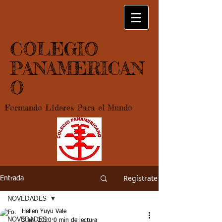
COLEGIO
PANAMERICAN
O
Formando Lideres Para el Mundo
Regístrate
Entrada
NOVEDADES
Hellen Yuyu Vale
NOVEDADES
3 jun 2020
0 min de lectura