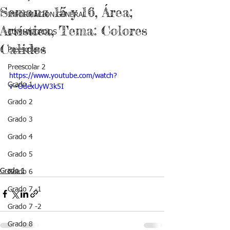
Semana 15 y 16, Área;
INFORMACIÓN GENERAL
Artística, Tema: Colores
COMUNICADOS
Calidos
Preescolar 1
Preescolar 2
https://www.youtube.com/watch?
Grado 1
v=OdexUyW3k5I
Grado 2
Grado 3
Grado 4
Grado 5
Grado 1
Grado 6
Grado 7 -1
Grado 7 -2
Grado 8