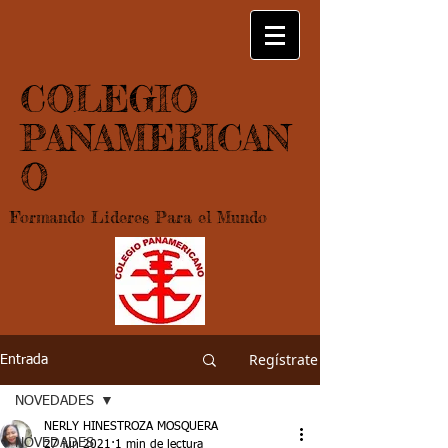
COLEGIO
PANAMERICAN
O
Formando Lideres Para el Mundo
Regístrate
Entrada
NOVEDADES
NERLY HINESTROZA MOSQUERA
NOVEDADES
27 jun 2021
1 min de lectura