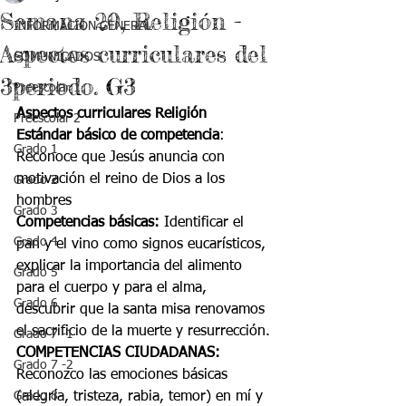
Semana 20, Religión -
INFORMACIÓN GENERAL
Aspectos curriculares del
COMUNICADOS
3periodo. G3
Preescolar 1
Aspectos curriculares Religión
Preescolar 2
Estándar básico de competencia
: 
Grado 1
Reconoce que Jesús anuncia con 
motivación el reino de Dios a los 
Grado 2
hombres
Grado 3
Competencias básicas: 
Identificar el 
Grado 4
pan y el vino como signos eucarísticos, 
explicar la importancia del alimento 
Grado 5
para el cuerpo y para el alma, 
Grado 6
descubrir que la santa misa renovamos 
el sacrificio de la muerte y resurrección.
Grado 7 -1
COMPETENCIAS CIUDADANAS: 
Grado 7 -2
Reconozco las emociones básicas 
Grado 8
(alegría, tristeza, rabia, temor) en mí y 