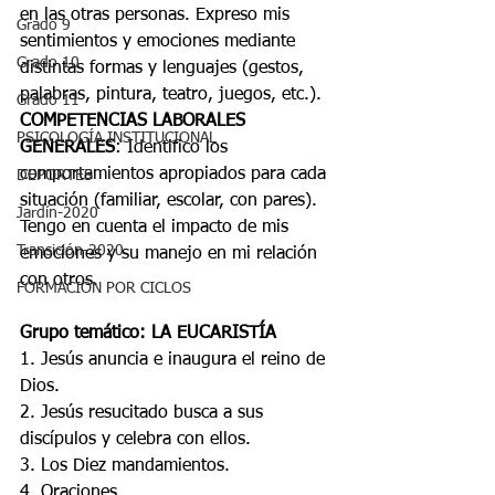
en las otras personas. Expreso mis 
Grado 9
sentimientos y emociones mediante 
Grado 10
distintas formas y lenguajes (gestos, 
palabras, pintura, teatro, juegos, etc.).
Grado 11
COMPETENCIAS LABORALES 
PSICOLOGÍA INSTITUCIONAL
GENERALES
: Identifico los 
comportamientos apropiados para cada 
DEPORTES
situación (familiar, escolar, con pares).
Jardín-2020
Tengo en cuenta el impacto de mis 
Transición-2020
emociones y su manejo en mi relación 
con otros.
FORMACIÓN POR CICLOS
Grupo temático: LA EUCARISTÍA
1. Jesús anuncia e inaugura el reino de 
Dios.
2. Jesús resucitado busca a sus 
discípulos y celebra con ellos.
3. Los Diez mandamientos.
4. Oraciones