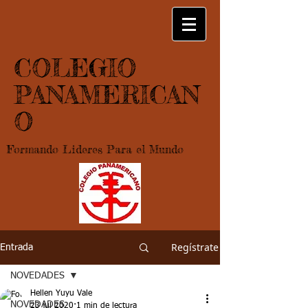
COLEGIO
PANAMERICAN
O
Formando Lideres Para el Mundo
Regístrate
Entrada
NOVEDADES
Hellen Yuyu Vale
NOVEDADES
23 jul 2020
1 min de lectura