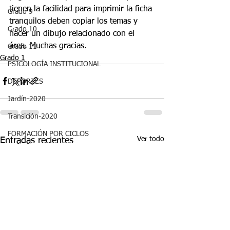
tienen la facilidad para imprimir la ficha 
Grado 9
tranquilos deben copiar los temas y 
Grado 10
hacer un dibujo relacionado con el 
área. Muchas gracias. 
Grado 11
Grado 1
PSICOLOGÍA INSTITUCIONAL
DEPORTES
Jardín-2020
Transición-2020
FORMACIÓN POR CICLOS
Ver todo
Entradas recientes