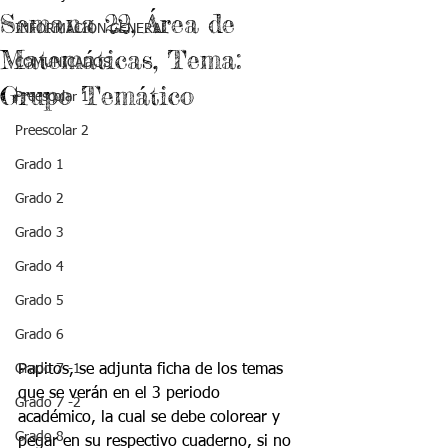
Semana 22, Área de
INFORMACIÓN GENERAL
Matemáticas, Tema:
COMUNICADOS
Grupo Temático
Preescolar 1
Preescolar 2
Grado 1
Grado 2
Grado 3
Grado 4
Grado 5
Grado 6
Papitos, se adjunta ficha de los temas 
Grado 7 -1
que se verán en el 3 periodo 
Grado 7 -2
académico, la cual se debe colorear y 
Grado 8
pegar en su respectivo cuaderno, si no 