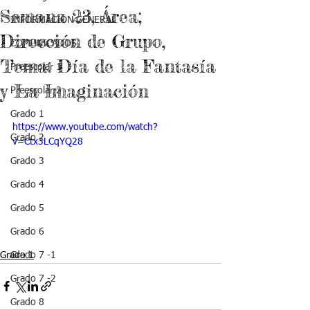
Semana 23, Área;
INFORMACIÓN GENERAL
Dirección de Grupo,
COMUNICADOS
Tema: Día de la Fantasía
Preescolar 1
y La Imaginación
Preescolar 2
Grado 1
https://www.youtube.com/watch?
Grado 2
v=Ctx3LCqYQ28
Grado 3
Grado 4
Grado 5
Grado 6
Grado 1
Grado 7 -1
Grado 7 -2
Grado 8