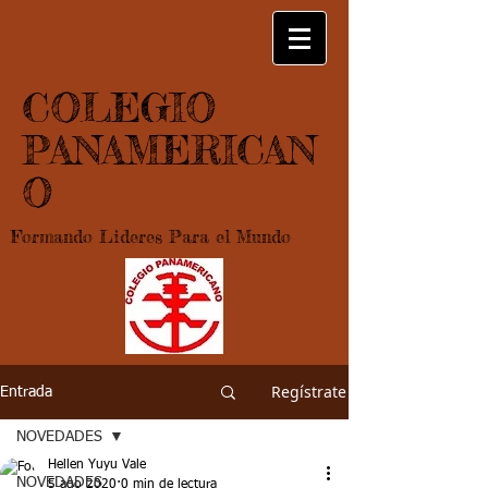
COLEGIO
PANAMERICAN
O
Formando Lideres Para el Mundo
Regístrate
Entrada
NOVEDADES
Hellen Yuyu Vale
NOVEDADES
5 ago 2020
0 min de lectura