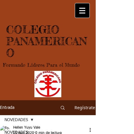
COLEGIO
PANAMERICAN
O
Formando Lideres Para el Mundo
Regístrate
Entrada
NOVEDADES
Hellen Yuyu Vale
NOVEDADES
15 ago 2020
0 min de lectura