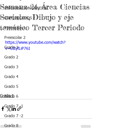
Semana 24, Área Ciencias
INFORMACIÓN GENERAL
Sociales, Dibujo y eje
COMUNICADOS
temático Tercer Periodo
Preescolar 1
Preescolar 2
https://www.youtube.com/watch?
Grado 1
v=UIIyfLiP76I
Grado 2
Grado 3
Grado 4
Grado 5
Grado 1
Grado 6
Grado 7 -1
Grado 7 -2
Grado 8