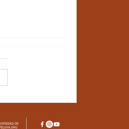
UN-21 / S17 / CIENCIAS
URALES / LOS
ES INERTES
ROPIEDAD DE
PELUVA.ORG