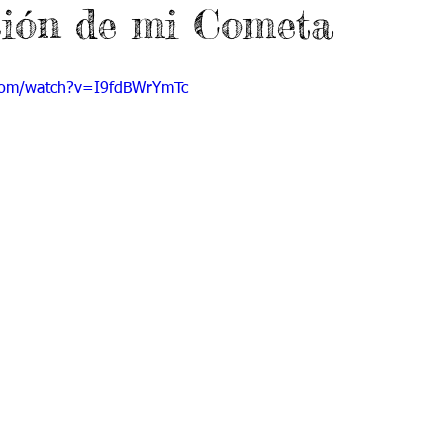
ción de mi Cometa
 9
Grado 10
Grado 11
com/watch?v=I9fdBWrYmTc
EPORTES
Jardín-2020
Transición-2020