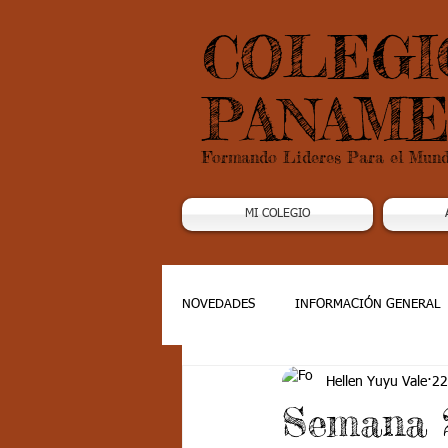
COLEGI
PANAME
Formando Lideres Para el Mun
MI COLEGIO
NOVEDADES
INFORMACIÓN GENERAL
Hellen Yuyu Vale
22
Grado 1
Grado 2
Grado 3
Semana 2