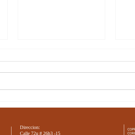
10-JUN-21 / S17 / CIENCIAS
10-J
SOCIALES / LAS
NAT
CORDILLERAS PARTE 2
SER
Direccion:
COP
Calle 72u # 26h3 -15
COR