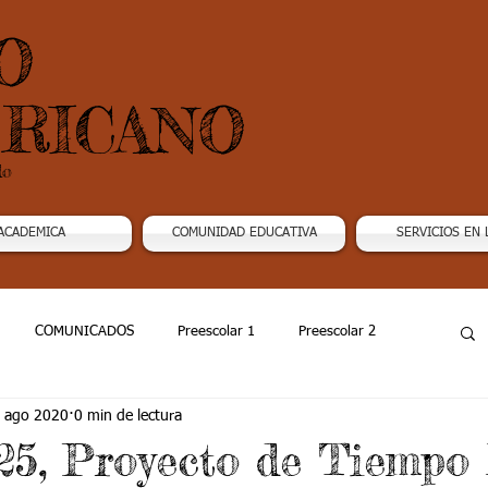
O
RICANO
do
ACADEMICA
COMUNIDAD EDUCATIVA
SERVICIOS EN 
COMUNICADOS
Preescolar 1
Preescolar 2
 ago 2020
0 min de lectura
Grado 4
Grado 5
Grado 6
Grado 7 -1
5, Proyecto de Tiempo 