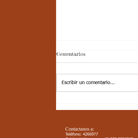
Comentarios
Escribir un comentario...
10-JUN-21 / S17 / CIENCIAS
SOCIALES / LAS
CORDILLERAS PARTE 1
Contactanos a:
Teléfono: 4266977