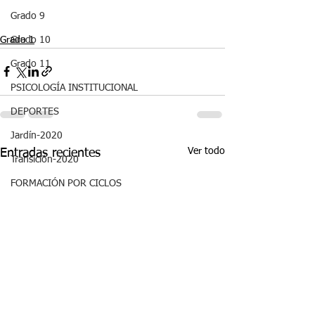
Grado 9
Grado 1
Grado 10
Grado 11
PSICOLOGÍA INSTITUCIONAL
DEPORTES
Jardín-2020
Ver todo
Entradas recientes
Transición-2020
FORMACIÓN POR CICLOS