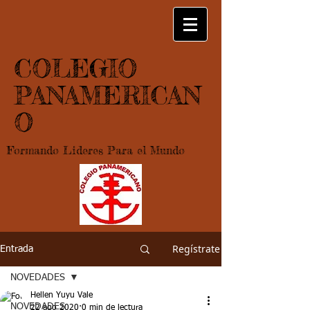
COLEGIO
PANAMERICAN
O
Formando Lideres Para el Mundo
Regístrate
Entrada
NOVEDADES
Hellen Yuyu Vale
NOVEDADES
22 ago 2020
0 min de lectura