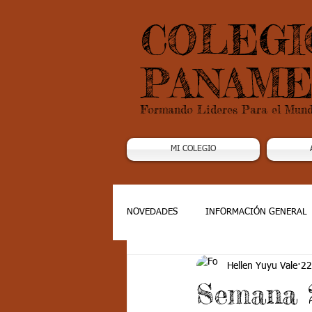
COLEGI
PANAME
Formando Lideres Para el Mun
MI COLEGIO
NOVEDADES
INFORMACIÓN GENERAL
Hellen Yuyu Vale
22
Grado 1
Grado 2
Grado 3
Semana 2