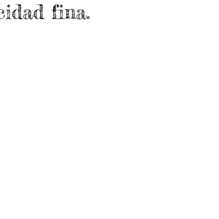
cidad fina.
 9
Grado 10
Grado 11
EPORTES
Jardín-2020
Transición-2020