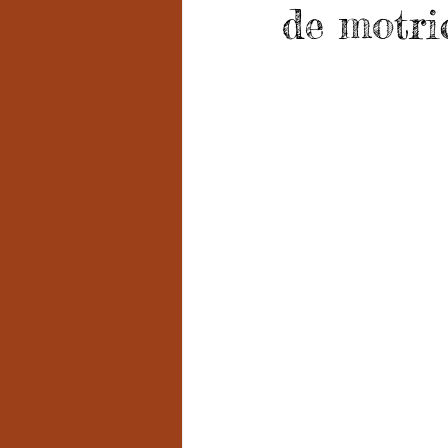
de motri
Grado 7 -2
Grado 8
Grado
PSICOLOGÍA INSTITUCIONAL
D
FORMACIÓN POR CICLOS