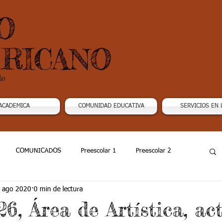
O
RICANO
do
ACADEMICA
COMUNIDAD EDUCATIVA
SERVICIOS EN 
COMUNICADOS
Preescolar 1
Preescolar 2
 ago 2020
0 min de lectura
Grado 4
Grado 5
Grado 6
Grado 7 -1
6, Área de Artística, act