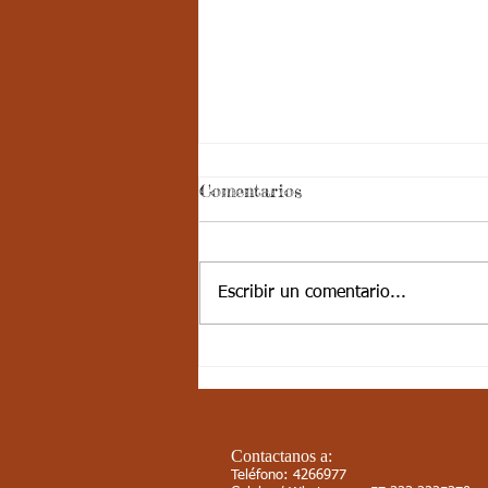
Comentarios
Escribir un comentario...
10-JUN-21 / S17 / CIENCIAS
SOCIALES / LAS
CORDILLERAS PARTE 1
Contactanos a:
Teléfono: 4266977