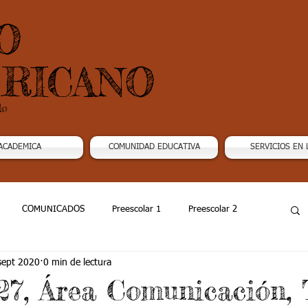
O
RICANO
do
ACADEMICA
COMUNIDAD EDUCATIVA
SERVICIOS EN 
COMUNICADOS
Preescolar 1
Preescolar 2
sept 2020
0 min de lectura
Grado 4
Grado 5
Grado 6
Grado 7 -1
7, Área Comunicación,