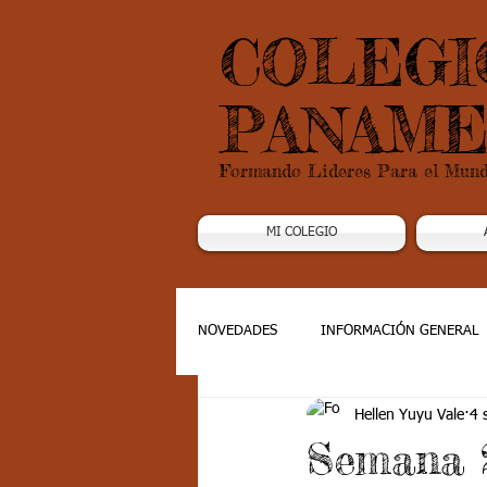
COLEGI
PANAME
Formando Lideres Para el Mun
MI COLEGIO
NOVEDADES
INFORMACIÓN GENERAL
Hellen Yuyu Vale
4 
Grado 1
Grado 2
Grado 3
Semana 2