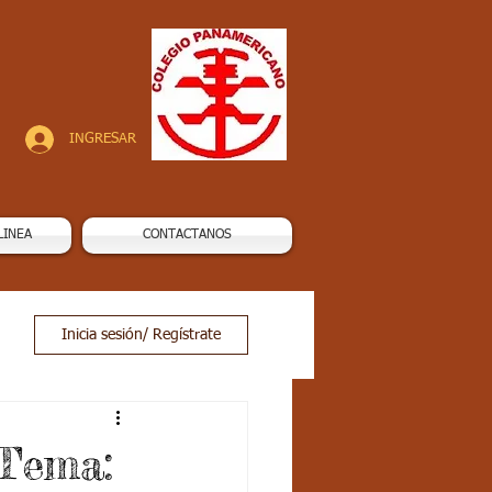
INGRESAR
LINEA
CONTACTANOS
Inicia sesión/ Regístrate
 Tema: