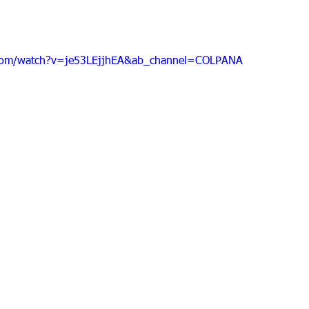
 9
Grado 10
Grado 11
.com/watch?v=je53LEjjhEA&ab_channel=COLPANA
EPORTES
Jardín-2020
Transición-2020