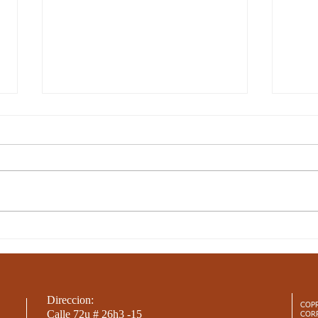
10-JUN-21 / S17 / CIENCIAS
10-J
SOCIALES / LAS
NAT
CORDILLERAS PARTE 2
SER
Direccion:
COP
Calle 72u # 26h3 -15
COR