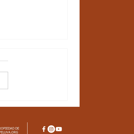
UN-21 / S17 / CIENCIAS
URALES / LOS
ES INERTES
ROPIEDAD DE
PELUVA.ORG