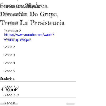
Semana 30, Área
INFORMACIÓN GENERAL
Dirección De Grupo,
COMUNICADOS
Tema: La Persistencia
Preescolar 1
Preescolar 2
https://www.youtube.com/watch?
Grado 1
v=uMJ1q1WeQwE
Grado 2
Grado 3
Grado 4
Grado 5
Grado 1
Grado 6
Grado 7 -1
Grado 7 -2
Grado 8