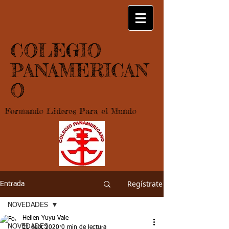
COLEGIO
PANAMERICAN
O
Formando Lideres Para el Mundo
Regístrate
Entrada
NOVEDADES
Hellen Yuyu Vale
NOVEDADES
21 sept 2020
0 min de lectura