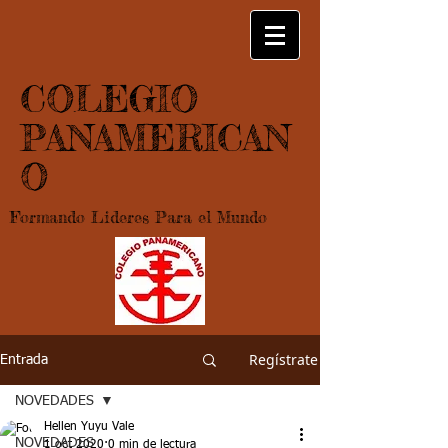
COLEGIO
PANAMERICAN
O
Formando Lideres Para el Mundo
Regístrate
Entrada
NOVEDADES
Hellen Yuyu Vale
NOVEDADES
1 oct 2020
0 min de lectura