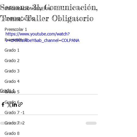
Semana 31, Comunicación,
INFORMACIÓN GENERAL
Tema: Taller Obligatorio
COMUNICADOS
Preescolar 1
https://www.youtube.com/watch?
Preescolar 2
v=cMfRfuiNbeY&ab_channel=COLPANA
Grado 1
Grado 2
Grado 3
Grado 4
Grado 1
Grado 5
Grado 6
Grado 7 -1
Grado 7 -2
Grado 8