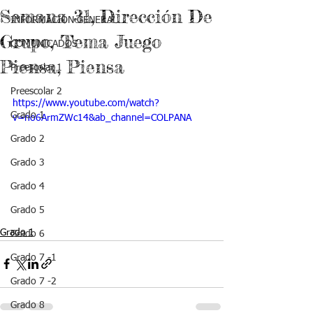
Semana 31, Dirección De
INFORMACIÓN GENERAL
Grupo, Tema Juego
COMUNICADOS
Piensa, Piensa
Preescolar 1
Preescolar 2
https://www.youtube.com/watch?
Grado 1
v=no6ArmZWc14&ab_channel=COLPANA
Grado 2
Grado 3
Grado 4
Grado 5
Grado 1
Grado 6
Grado 7 -1
Grado 7 -2
Grado 8