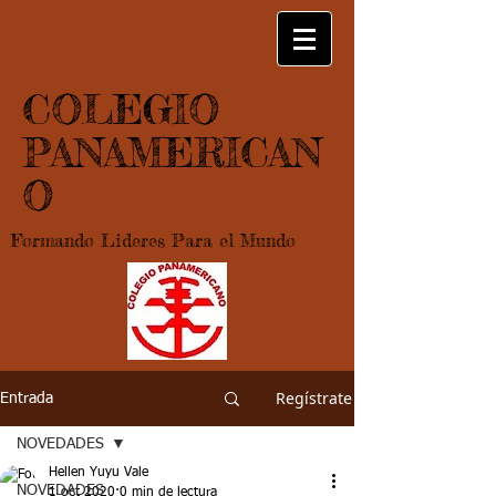
COLEGIO
PANAMERICAN
O
Formando Lideres Para el Mundo
Regístrate
Entrada
NOVEDADES
Hellen Yuyu Vale
NOVEDADES
1 oct 2020
0 min de lectura