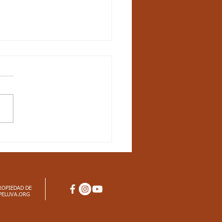
UN-21 / S17 / CIENCIAS
URALES / LOS
ES INERTES
ROPIEDAD DE
PELUVA.ORG