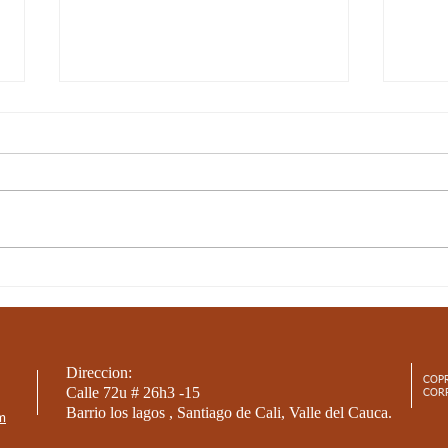
10-JUN-21 / S17 / CIENCIAS
10-J
SOCIALES / LAS
NAT
CORDILLERAS PARTE 2
SER
Direccion:
COP
Calle 72u # 26h3 -15
COR
Barrio los lagos , Santiago de Cali, Valle del Cauca.
m