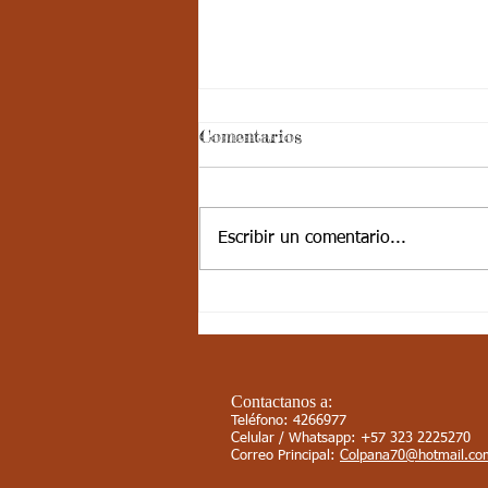
Comentarios
Escribir un comentario...
10-JUN-21 / S17 / CIENCIAS
SOCIALES / LAS
CORDILLERAS PARTE 1
Contactanos a:
Teléfono: 4266977
Celular / Whatsapp: +57 323 2225270
Correo Principal:
Colpana70@hotmail.co