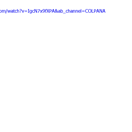
 9
Grado 10
Grado 11
.com/watch?v=IgcN7x9fXPA&ab_channel=COLPANA
EPORTES
Jardín-2020
Transición-2020