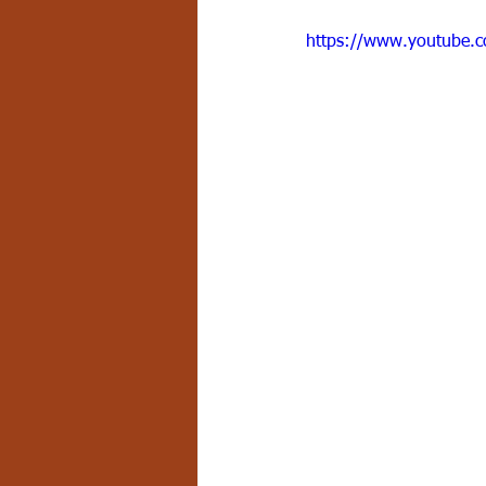
Grado 7 -2
Grado 8
Grado
https://www.youtube
PSICOLOGÍA INSTITUCIONAL
D
FORMACIÓN POR CICLOS