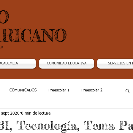
O
RICANO
do
ACADEMICA
COMUNIDAD EDUCATIVA
SERVICIOS EN 
COMUNICADOS
Preescolar 1
Preescolar 2
 sept 2020
0 min de lectura
Grado 4
Grado 5
Grado 6
Grado 7 -1
1, Tecnología, Tema Pa