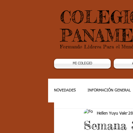
COLEGI
PANAME
Formando Lideres Para el Mun
MI COLEGIO
NOVEDADES
INFORMACIÓN GENERAL
Hellen Yuyu Vale
28
Grado 1
Grado 2
Grado 3
Semana 3