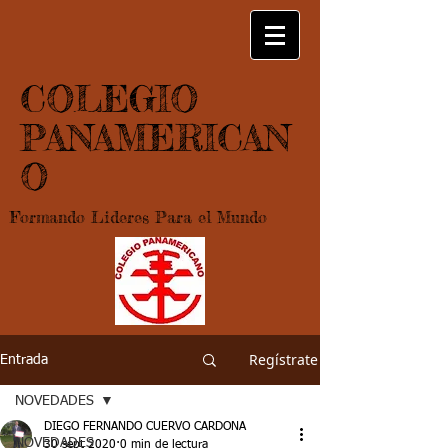
COLEGIO
PANAMERICAN
O
Formando Lideres Para el Mundo
Regístrate
Entrada
NOVEDADES
DIEGO FERNANDO CUERVO CARDONA
NOVEDADES
30 sept 2020
0 min de lectura