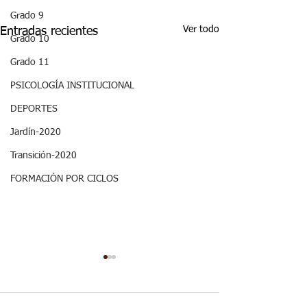
Grado 9
Ver todo
Entradas recientes
Grado 10
Grado 11
PSICOLOGÍA INSTITUCIONAL
DEPORTES
Jardín-2020
Transición-2020
FORMACIÓN POR CICLOS
Decimo - Biofísica I:
ASPECTOS
Aspectos curriculares
CURRICULARE
GRADO DECI