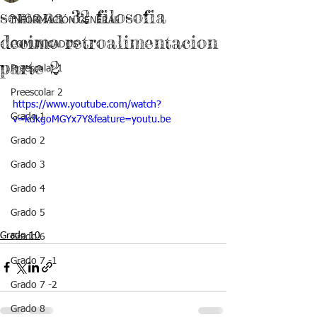
semana 32 filosofia
INFORMACIÓN GENERAL
decimo retroalimentacion
COMUNICADOS
parte 2
Preescolar 1
Preescolar 2
https://www.youtube.com/watch?
Grado 1
v=kdkgoMGYx7Y&feature=youtu.be
Grado 2
Grado 3
Grado 4
Grado 5
Grado 10
Grado 6
Grado 7 -1
Grado 7 -2
Grado 8