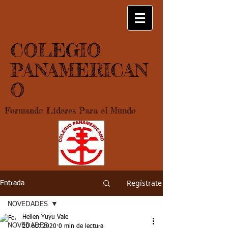
COLEGIO
PANAMERICAN
O
Formando Lideres Para el Mundo
Regístrate
Entrada
NOVEDADES
Hellen Yuyu Vale
NOVEDADES
20 oct 2020
0 min de lectura