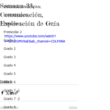
Semana 33,
INFORMACIÓN GENERAL
Comunicación,
COMUNICADOS
Explicación de Guía
Preescolar 1
Preescolar 2
https://www.youtube.com/watch?
Grado 1
v=s2XzhIMVXaE&ab_channel=COLPANA
Grado 2
Grado 3
Grado 4
Grado 5
Grado 1
Grado 6
Grado 7 -1
Grado 7 -2
Grado 8