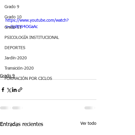
Grado 9
Grado 10
https://www.youtube.com/watch?
v=SpBtW4OGaAc
Grado 11
PSICOLOGÍA INSTITUCIONAL
DEPORTES
Jardín-2020
Transición-2020
Grado 9
FORMACIÓN POR CICLOS
Ver todo
Entradas recientes