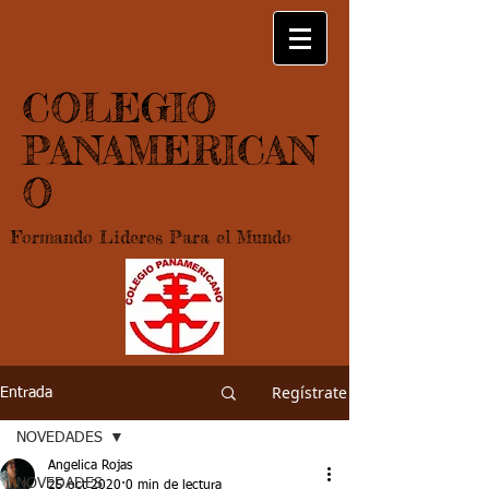
COLEGIO
PANAMERICAN
O
Formando Lideres Para el Mundo
Regístrate
Entrada
NOVEDADES
Angelica Rojas
NOVEDADES
25 oct 2020
0 min de lectura