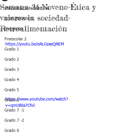
Semana 34-Noveno-Ética y
INFORMACIÓN GENERAL
valores-la sociedad-
COMUNICADOS
Retroalimentación
Preescolar 1
Preescolar 2
https://youtu.be/eALGzaeQNEM
Grado 1
Grado 2
Grado 3
Grado 4
Grado 5
https://www.youtube.com/watch?
Grado 6
v=qmUBIa7CfvI
Grado 7 -1
Grado 7 -2
Grado 8