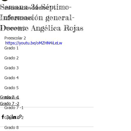
Semana 34-Séptimo-
INFORMACIÓN GENERAL
Información general-
COMUNICADOS
Docente Angélica Rojas
Preescolar 1
Preescolar 2
https://youtu.be/oMZHN4iLeLw
Grado 1
Grado 2
Grado 3
Grado 4
Grado 5
Grado 7 -1
Grado 6
Grado 7 -2
Grado 7 -1
Grado 7 -2
Grado 8