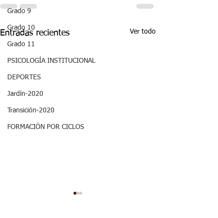
Grado 9
Grado 10
Ver todo
Entradas recientes
Grado 11
PSICOLOGÍA INSTITUCIONAL
DEPORTES
Jardín-2020
Transición-2020
FORMACIÓN POR CICLOS
ASPECTOS
ASPECTOS
CURRICULARES 3P
CURRICULARE