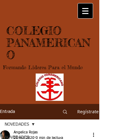
COLEGIO
PANAMERICAN
O
Formando Lideres Para el Mundo
Regístrate
Entrada
NOVEDADES
Angelica Rojas
NOVEDADES
25 oct 2020
0 min de lectura