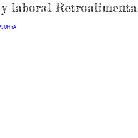
 y laboral-Retroalimenta
 9
Grado 10
Grado 11
O7JUHhA
EPORTES
Jardín-2020
Transición-2020