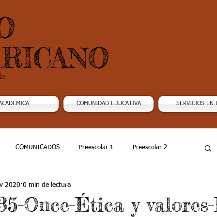
O
RICANO
do
ACADEMICA
COMUNIDAD EDUCATIVA
SERVICIOS EN 
COMUNICADOS
Preescolar 1
Preescolar 2
v 2020
0 min de lectura
Grado 4
Grado 5
Grado 6
Grado 7 -1
5-Once-Ética y valores-