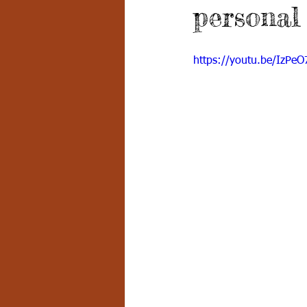
personal
Grado 7 -2
Grado 8
Grado
https://youtu.be/IzPe
PSICOLOGÍA INSTITUCIONAL
D
FORMACIÓN POR CICLOS