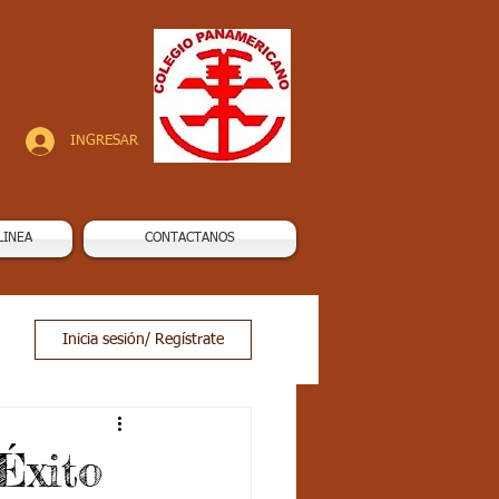
INGRESAR
LINEA
CONTACTANOS
Inicia sesión/ Regístrate
Éxito