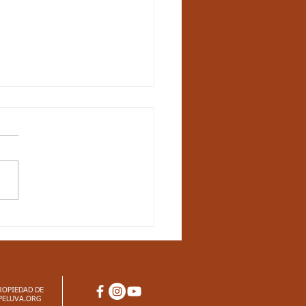
6 - Semana 22 - Once
ísica: Aspectos
iculares
al saludo jóvenes, les
rto los aspectos
pectos Curriculares
dar básico de competencia:
o las...
ROPIEDAD DE
PELUVA.ORG