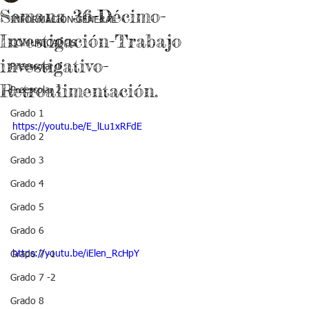
Semana 36-Décimo-
INFORMACIÓN GENERAL
Investigación-Trabajo
COMUNICADOS
investigativo-
Preescolar 1
Retroalimentación.
Preescolar 2
Grado 1
https://youtu.be/E_lLu1xRFdE
Grado 2
Grado 3
Grado 4
Grado 5
Grado 6
https://youtu.be/iElen_RcHpY
Grado 7 -1
Grado 7 -2
Grado 8