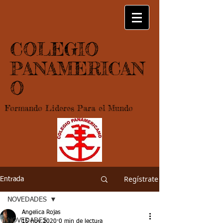
COLEGIO
PANAMERICAN
O
Formando Lideres Para el Mundo
Regístrate
Entrada
NOVEDADES
Angelica Rojas
NOVEDADES
15 nov 2020
0 min de lectura