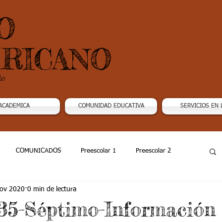
O
RICANO
do
ACADEMICA
COMUNIDAD EDUCATIVA
SERVICIOS EN 
COMUNICADOS
Preescolar 1
Preescolar 2
ov 2020
0 min de lectura
Grado 4
Grado 5
Grado 6
Grado 7 -1
5-Séptimo-Información