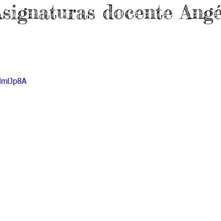
Asignaturas docente Angé
 9
Grado 10
Grado 11
EPORTES
Jardín-2020
Transición-2020
dmlJp8A