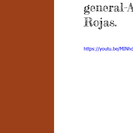
general-
Grado 7 -2
Grado 8
Grado
Rojas.
PSICOLOGÍA INSTITUCIONAL
D
https://youtu.be/MINh
FORMACIÓN POR CICLOS