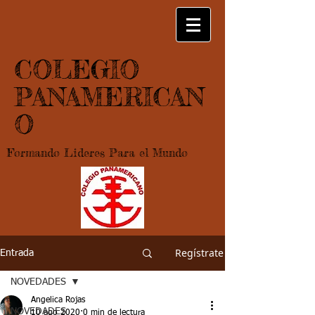
COLEGIO
PANAMERICAN
O
Formando Lideres Para el Mundo
Regístrate
Entrada
NOVEDADES
Angelica Rojas
NOVEDADES
10 ago 2020
0 min de lectura