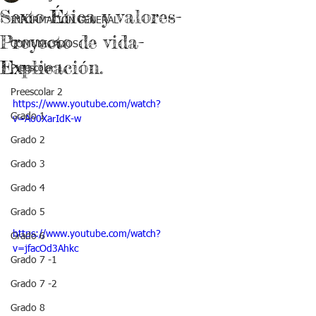
Sexto-Ética y valores-
INFORMACIÓN GENERAL
Proyecto de vida-
COMUNICADOS
Explicación.
Preescolar 1
Preescolar 2
https://www.youtube.com/watch?
Grado 1
v=Ao0XarIdK-w
Grado 2
Grado 3
Grado 4
Grado 5
https://www.youtube.com/watch?
Grado 6
v=jfacOd3Ahkc
Grado 7 -1
Grado 7 -2
Grado 8