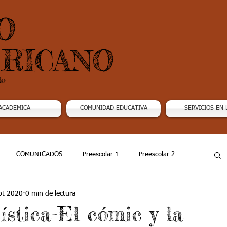
O
RICANO
do
ACADEMICA
COMUNIDAD EDUCATIVA
SERVICIOS EN 
COMUNICADOS
Preescolar 1
Preescolar 2
pt 2020
0 min de lectura
Grado 4
Grado 5
Grado 6
Grado 7 -1
ística-El cómic y la