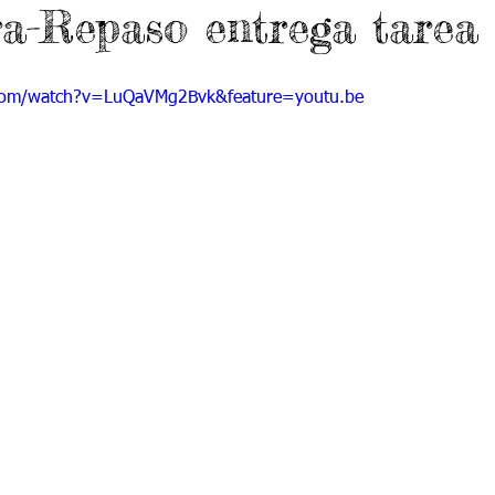
ra-Repaso entrega tarea
 9
Grado 10
Grado 11
com/watch?v=LuQaVMg2Bvk&feature=youtu.be
EPORTES
Jardín-2020
Transición-2020