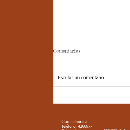
ASPECTOS
Comentarios
CURRICULARES 3P
SEXTO ARTISTICA.
ESTÁNDAR BÁSICO DE
COMPETENCIA: Explora, compara
Escribir un comentario...
y contrasta cualidades estéticas,
formas tangibles, y visibles de la
naturaleza....
Contactanos a:
Teléfono: 4266977