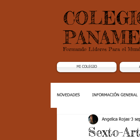
COLEGI
PANAME
Formando Lideres Para el Mun
MI COLEGIO
NOVEDADES
INFORMACIÓN GENERAL
Angelica Rojas
3 se
Grado 1
Grado 2
Grado 3
Sexto-Art