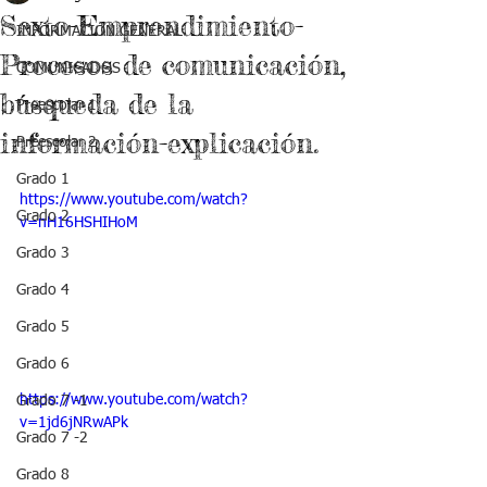
Sexto-Emprendimiento-
INFORMACIÓN GENERAL
Procesos de comunicación,
COMUNICADOS
búsqueda de la
Preescolar 1
información-explicación.
Preescolar 2
Grado 1
https://www.youtube.com/watch?
Grado 2
v=nH16HSHIHoM
Grado 3
Grado 4
Grado 5
Grado 6
https://www.youtube.com/watch?
Grado 7 -1
v=1jd6jNRwAPk
Grado 7 -2
Grado 8