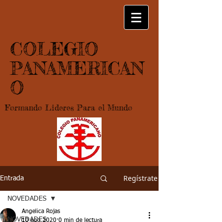
COLEGIO
PANAMERICAN
O
Formando Lideres Para el Mundo
Regístrate
Entrada
NOVEDADES
Angelica Rojas
NOVEDADES
10 ago 2020
0 min de lectura