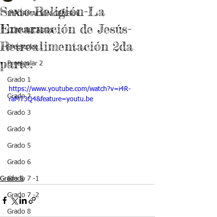
Sexto-Religión-La
INFORMACIÓN GENERAL
Encarnación de Jesús-
COMUNICADOS
Retroalimentación 2da
Preescolar 1
parte.
Preescolar 2
Grado 1
https://www.youtube.com/watch?v=i4R-
Grado 2
raMT3Q4&feature=youtu.be
Grado 3
Grado 4
Grado 5
Grado 6
Grado 6
Grado 7 -1
Grado 7 -2
Grado 8