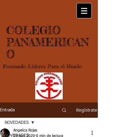
COLEGIO
PANAMERICAN
O
Formando Lideres Para el Mundo
Regístrate
Entrada
NOVEDADES
Angelica Rojas
NOVEDADES
24 ago 2020
0 min de lectura