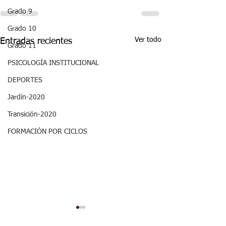
Grado 9
Grado 10
Ver todo
Entradas recientes
Grado 11
PSICOLOGÍA INSTITUCIONAL
DEPORTES
Jardín-2020
Transición-2020
FORMACIÓN POR CICLOS
ASPECTOS
ASPECTOS
CURRICULARES 3P
CURRICULARE