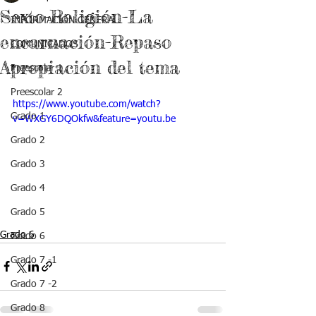
Sexto-Religión-La
INFORMACIÓN GENERAL
encarnación-Repaso
COMUNICADOS
Apropiación del tema
Preescolar 1
Preescolar 2
https://www.youtube.com/watch?
Grado 1
v=WXGY6DQOkfw&feature=youtu.be
Grado 2
Grado 3
Grado 4
Grado 5
Grado 6
Grado 6
Grado 7 -1
Grado 7 -2
Grado 8