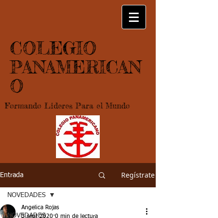
COLEGIO
PANAMERICAN
O
Formando Lideres Para el Mundo
Regístrate
Entrada
NOVEDADES
Angelica Rojas
NOVEDADES
3 sept 2020
0 min de lectura