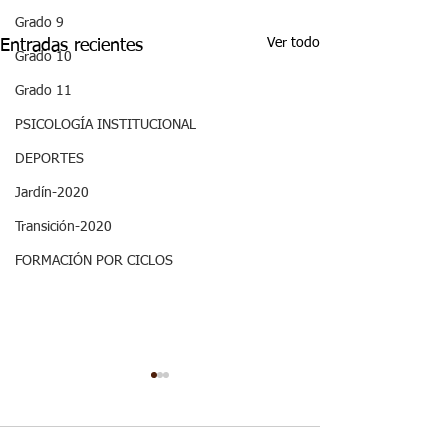
Grado 9
Ver todo
Entradas recientes
Grado 10
Grado 11
PSICOLOGÍA INSTITUCIONAL
DEPORTES
Jardín-2020
Transición-2020
FORMACIÓN POR CICLOS
ASPECTOS
ASPECTOS
CURRICULARES 3P
CURRICULARE
GRADO SEXTO
GRADO SEXT