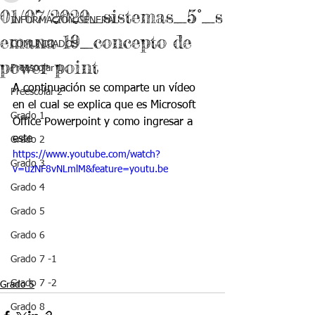
01/07/2020_sistemas_5°_s
INFORMACIÓN GENERAL
emana 19_concepto de
COMUNICADOS
power point
Preescolar 1
A continuación se comparte un vídeo 
Preescolar 2
en el cual se explica que es Microsoft 
Grado 1
Office Powerpoint y como ingresar a 
este
Grado 2
https://www.youtube.com/watch?
Grado 3
v=uzNF8vNLmlM&feature=youtu.be
Grado 4
Grado 5
Grado 6
Grado 7 -1
Grado 7 -2
Grado 5
Grado 8