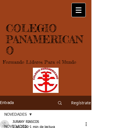
COLEGIO
PANAMERICAN
O
Formando Lideres Para el Mundo
Regístrate
Entrada
NOVEDADES
JURANY RIASCOS
NOVEDADES
1 jul 2020
1 min de lectura