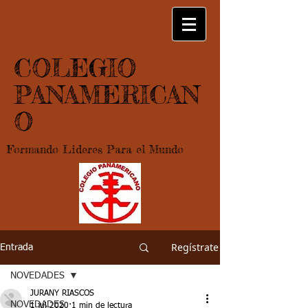
COLEGIO
PANAMERICAN
O
Formando Lideres Para el Mundo
Regístrate
Entrada
NOVEDADES
JURANY RIASCOS
NOVEDADES
1 jul 2020
1 min de lectura