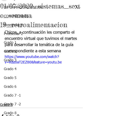
01/07/2020_sistemas_sext
INFORMACIÓN GENERAL
o_semana
COMUNICADOS
19_retroalimentacion
Preescolar 1
Chicos, a continuación les comparto el 
Preescolar 2
encuentro virtual que tuvimos el martes 
Grado 1
para desarrollar la temática de la guía 
correspondiente a esta semana
Grado 2
https://www.youtube.com/watch?
Grado 3
v=RBz0aT2EZ80&feature=youtu.be
Grado 4
Grado 5
Grado 6
Grado 7 -1
Grado 7 -2
Grado 6
Grado 8