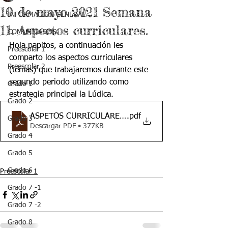
10 de mayo 2021 Semana
INFORMACIÓN GENERAL
11. Aspectos curriculares.
COMUNICADOS
Hola papitos, a continuación les 
Preescolar 1
comparto los aspectos curriculares 
Preescolar 2
(temas) que trabajaremos durante este 
segundo periodo utilizando como 
Grado 1
estrategia principal la Lúdica.
Grado 2
ASPETOS CURRICULARES SEGUNDO PERIODO TRANS
.pdf
Grado 3
Descargar PDF • 377KB
Grado 4
Grado 5
Grado 6
Preescolar 1
Grado 7 -1
Grado 7 -2
Grado 8