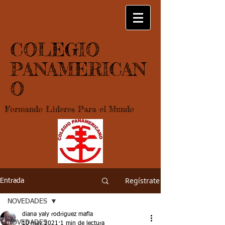
COLEGIO
PANAMERICAN
O
Formando Lideres Para el Mundo
Regístrate
Entrada
NOVEDADES
diana yaly rodriguez mafla
NOVEDADES
10 may 2021
1 min de lectura