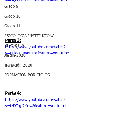
v=QQ47JZZlGnU&feature=youtu.be
Grado 9
Grado 10
Grado 11
PSICOLOGÍA INSTITUCIONAL
Parte 3:
DEPORTES
https://www.youtube.com/watch?
v=cFlWY_jwNOU&feature=youtu.be
Jardín-2020
Transición-2020
FORMACIÓN POR CICLOS
Parte 4:
https://www.youtube.com/watch?
v=fzDTrgf2Ynw&feature=youtu.be