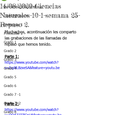
14/08/2020-Ciencias
INFORMACIÓN GENERAL
Naturales-10-1-semana 25-
COMUNICADOS
Repaso 2.
Preescolar 1
Muchachos, acontinuación les comparto 
Preescolar 2
las grabaciones de las llamadas de 
Grado 1
repaso que hemos tenido. 
Grado 2
Parte 1:
Grado 3
https://www.youtube.com/watch?
v=Dq8lLBzxeSA&feature=youtu.be
Grado 4
Grado 5
Grado 6
Grado 7 -1
Grado 7 -2
Parte 2:
https://www.youtube.com/watch?
Grado 8