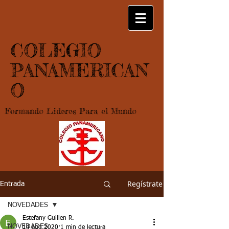
COLEGIO
PANAMERICAN
O
Formando Lideres Para el Mundo
Regístrate
Entrada
NOVEDADES
Estefany Guillen R.
NOVEDADES
14 ago 2020
1 min de lectura