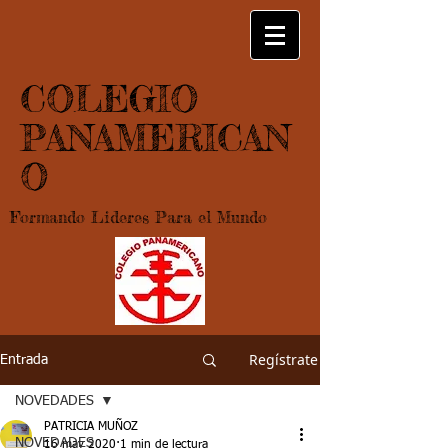
COLEGIO
PANAMERICAN
O
Formando Lideres Para el Mundo
Regístrate
Entrada
NOVEDADES
PATRICIA MUÑOZ
NOVEDADES
16 may 2020
1 min de lectura