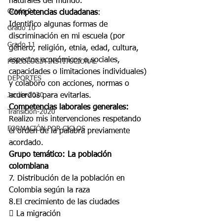
naturales del mundo.
Grado 9
Competencias ciudadanas
:
Identifico algunas formas de 
Grado 10
discriminación en mi escuela (por 
Grado 11
género, religión, etnia, edad, cultura, 
aspectos económicos o sociales, 
PSICOLOGÍA INSTITUCIONAL
capacidades o limitaciones individuales) 
DEPORTES
y colaboro con acciones, normas o 
Jardín-2020
acuerdos para evitarlas.
Competencias laborales generales:
Transición-2020
Realizo mis intervenciones respetando 
FORMACIÓN POR CICLOS
el orden de la palabra previamente 
acordado.
Grupo temático: La población 
colombiana
7. Distribución de la población en 
Colombia según la raza
8.El crecimiento de las ciudades
 La migración