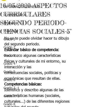
16/05/2020 ASPECTOS
INFORMACIÓN GENERAL
CURRICULARES
COMUNICADOS
SEGUNDO PERIODO-
Preescolar 1
CIENCIAS SOCIALES-5°
Preescolar 2
No se te puede olvidar hacer tu dibujo 
Grado 1
del segundo periodo.
Grado 2
Estándar básico de competencia:
Grado 3
Reconozco algunas características 
físicas y culturales de mi entorno, su 
Grado 4
interacción y las
Grado 5
consecuencias sociales, políticas y 
económicas que resultan de ellas.
Grado 6
Competencias básicas:
Grado 7 -1
Identifico y describo algunas de las 
características humanas (sociales, 
Grado 7 -2
culturales...) de las diferentes regiones 
Grado 8