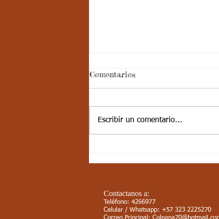
Aspectos
Comentarios
curriculares_Deporte_3
periodo_grado 5
ESTÁNDAR BÁSICO DE
COMPETENCIA: Desarrolla
Escribir un comentario...
actividades de fundamentación en
algunos deportes, se integra
fácilmente con sus compañeros....
Contactanos a:
Teléfono: 4266977
Celular / Whatsapp: +57 323 2225270
Correo Principal:
Colpana70@hotmail.co