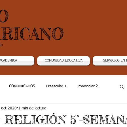
O
RICANO
do
ACADEMICA
COMUNIDAD EDUCATIVA
SERVICIOS EN 
COMUNICADOS
Preescolar 1
Preescolar 2
 oct 2020
1 min de lectura
Grado 4
Grado 5
Grado 6
Grado 7 -1
20 RELIGIÓN 5°-SEMAN