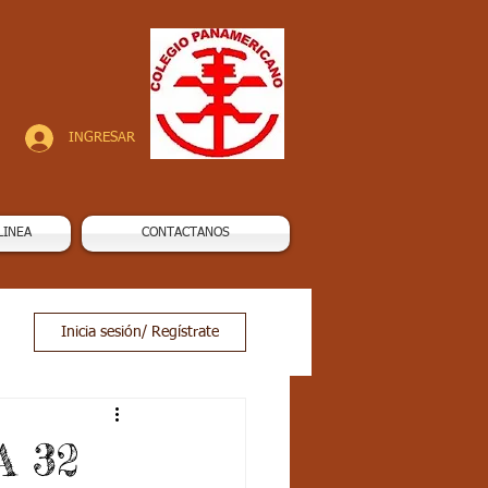
INGRESAR
LINEA
CONTACTANOS
Inicia sesión/ Regístrate
A 32