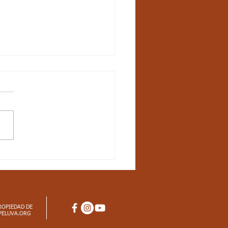
ctos
iculares_Ciencias
rales_3 periodo_grado
dar básico de competencia:
ico en el universo y en la
 e identifico características
 materia, fenómenos físicos
ROPIEDAD DE
PELUVA.ORG