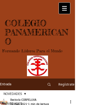
COLEGIO
PANAMERICAN
O
Formando Lideres Para el Mundo
Regístrate
Entrada
NOVEDADES
Rectoría CORPELUVA
NOVEDADES
31 may 2021
1 min de lectura