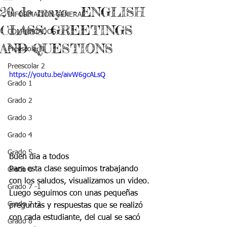
20 de mayo - ENGLISH
INFORMACIÓN GENERAL
CLASS: GREETINGS
COMUNICADOS
AND QUESTIONS
Preescolar 1
Preescolar 2
https://youtu.be/aivW6gcALsQ
Grado 1
Grado 2
Grado 3
Grado 4
Grado 5
Buen dia a todos
Para esta clase seguimos trabajando 
Grado 6
con los saludos, visualizamos un video.
Grado 7 -1
Luego seguimos con unas pequeñas 
Grado 7 -2
preguntas y respuestas que se realizó 
con cada estudiante, del cual se sacó 
Grado 8