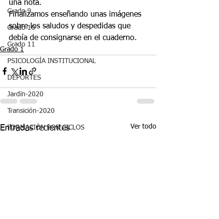
una nota.
Grado 9
Finalizamos enseñando unas imágenes 
sobre los saludos y despedidas que 
Grado 10
debía de consignarse en el cuaderno.
Grado 11
Grado 1
PSICOLOGÍA INSTITUCIONAL
DEPORTES
Jardín-2020
Transición-2020
Ver todo
Entradas recientes
FORMACIÓN POR CICLOS