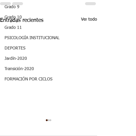
Grado 9
Grado 10
Ver todo
Entradas recientes
Grado 11
PSICOLOGÍA INSTITUCIONAL
DEPORTES
Jardín-2020
Transición-2020
FORMACIÓN POR CICLOS
ASPECTOS
ASPECTOS
CURRICULARES 3P
CURRICULARE