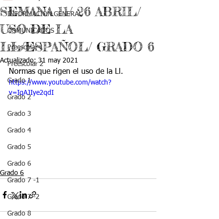
SEMANA 11/ 26 ABRIL/
INFORMACIÓN GENERAL
USO DE LA
COMUNICADOS
LL/ESPAÑOL/ GRADO 6
Preescolar 1
Actualizado:
31 may 2021
Preescolar 2
Normas que rigen el uso de la Ll.
Grado 1
https://www.youtube.com/watch?
v=IqAJIye2qdI
Grado 2
Grado 3
Grado 4
Grado 5
Grado 6
Grado 6
Grado 7 -1
Grado 7 -2
Grado 8