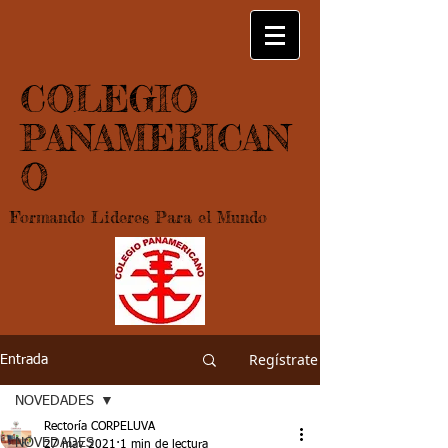
COLEGIO
PANAMERICAN
O
Formando Lideres Para el Mundo
Regístrate
Entrada
NOVEDADES
Rectoría CORPELUVA
NOVEDADES
27 may 2021
1 min de lectura