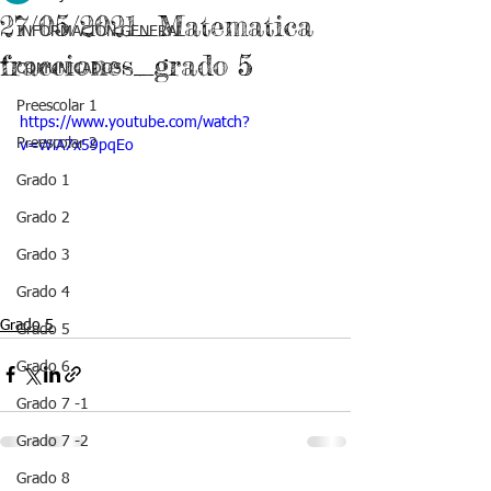
27/05/2021_Matematica
INFORMACIÓN GENERAL
fracciones_grado 5
COMUNICADOS
Preescolar 1
https://www.youtube.com/watch?
Preescolar 2
v=WiA7x59pqEo
Grado 1
Grado 2
Grado 3
Grado 4
Grado 5
Grado 5
Grado 6
Grado 7 -1
Grado 7 -2
Grado 8