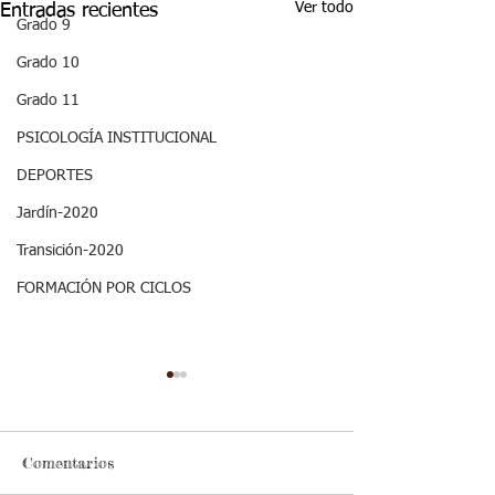
Ver todo
Entradas recientes
Grado 9
Grado 10
Grado 11
PSICOLOGÍA INSTITUCIONAL
DEPORTES
Jardín-2020
Transición-2020
FORMACIÓN POR CICLOS
Aspectos
Aspectos
Curriculares_Etica y
curriculares_Ci
Valores_3
naturales_3
Estándar básico de
Estándar básico de
periodo_grado 5
periodo_grado 
Comentarios
competencia: Identifico
competencia: Me ub