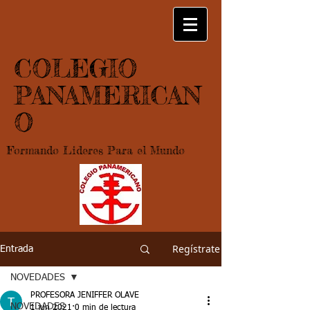
COLEGIO
PANAMERICAN
O
Formando Lideres Para el Mundo
Regístrate
Entrada
NOVEDADES
PROFESORA JENIFFER OLAVE
NOVEDADES
1 jun 2021
0 min de lectura