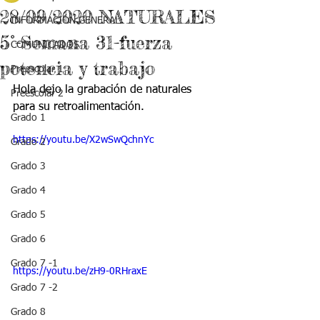
28/09/2020 NATURALES
INFORMACIÓN GENERAL
5°-Semana 31-fuerza
COMUNICADOS
potencia y trabajo
Preescolar 1
Hola dejo la grabación de naturales 
Preescolar 2
para su retroalimentación.
Grado 1
https://youtu.be/X2wSwQchnYc
Grado 2
Grado 3
Grado 4
Grado 5
Grado 6
Grado 7 -1
https://youtu.be/zH9-0RHraxE
Grado 7 -2
Grado 8