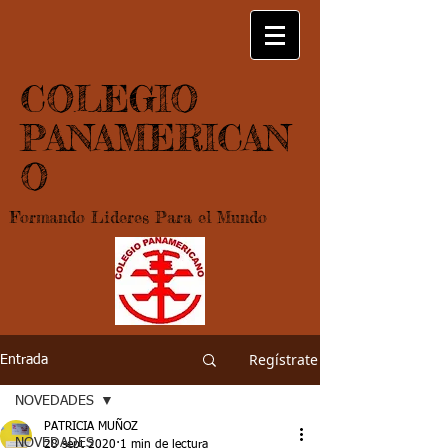
COLEGIO
PANAMERICAN
O
Formando Lideres Para el Mundo
Regístrate
Entrada
NOVEDADES
PATRICIA MUÑOZ
NOVEDADES
28 sept 2020
1 min de lectura