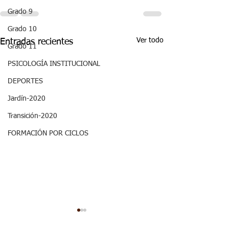
Grado 9
Grado 10
Ver todo
Entradas recientes
Grado 11
PSICOLOGÍA INSTITUCIONAL
DEPORTES
Jardín-2020
Transición-2020
FORMACIÓN POR CICLOS
ASPECTOS
ASPECTOS
CURRICULARES 3P
CURRICULARE