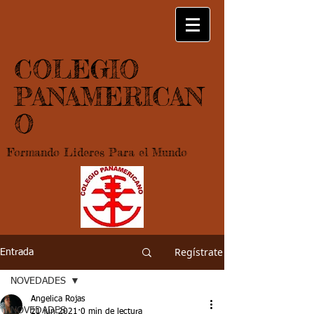
COLEGIO
PANAMERICAN
O
Formando Lideres Para el Mundo
Regístrate
Entrada
NOVEDADES
Angelica Rojas
NOVEDADES
21 jun 2021
0 min de lectura