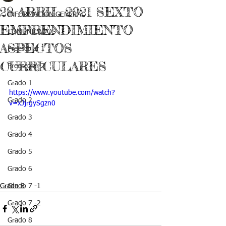
28 ABRIL 2021 SEXTO
INFORMACIÓN GENERAL
EMPRENDIMIENTO
COMUNICADOS
ASPECTOS
Preescolar 1
CURRICULARES
Preescolar 2
Grado 1
https://www.youtube.com/watch?
Grado 2
v=xJjrgySgzn0
Grado 3
Grado 4
Grado 5
Grado 6
Grado 6
Grado 7 -1
Grado 7 -2
Grado 8